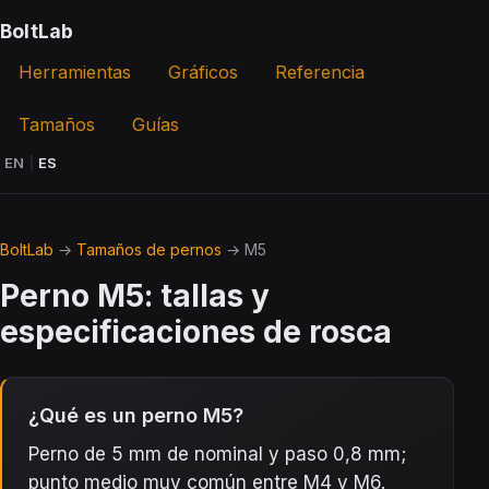
BoltLab
Herramientas
Gráficos
Referencia
Tamaños
Guías
EN
|
ES
BoltLab
→
Tamaños de pernos
→ M5
Perno M5: tallas y
especificaciones de rosca
¿Qué es un perno M5?
Perno de 5 mm de nominal y paso 0,8 mm;
punto medio muy común entre M4 y M6.